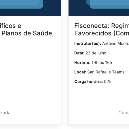
fícos e
Fisconecta: Regim
 Planos de Saúde,
Favorecidos (Com
Instrutor(es):
Antônio Alcof
Data:
23 de julho
Horário:
14h às 16h
Local:
San Rafael e Teams
Carga horária:
02h
izada
Capa