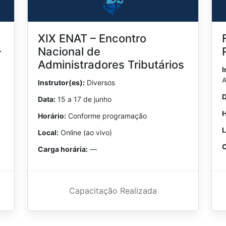
XIX ENAT – Encontro
–
Nacional de
Administradores Tributários
I
A
Instrutor(es):
Diversos
D
Data:
15 a 17 de junho
H
Horário:
Conforme programação
L
Local:
Online (ao vivo)
C
Carga horária:
—
Capacitação Realizada