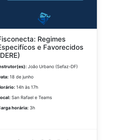
Fisconecta: Regimes
Especifícos e Favorecidos
(DERE)
nstrutor(es):
João Urbano (Sefaz-DF)
ata:
18 de junho
orário:
14h às 17h
ocal:
San Rafael e Teams
arga horária:
3h