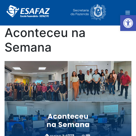
Pular
para
Me
o
Ab
conteúdo
Aconteceu na
Semana