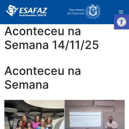
Pular
para
Me
o
Ab
conteúdo
Aconteceu na
Semana 14/11/25
Aconteceu na
Semana