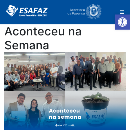
Pular
para
Me
o
Ab
conteúdo
Aconteceu na
Semana